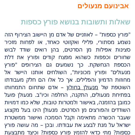
אבינועם מנעולים
שאלות ותשובות בנושא פורץ כספות
"פורץ כספות" – לאוזניים של אדם מן היישוב הצירוף הזה
נשמע מסתורי, פלילי ואקזוטי כאחד, או לפחות מזכיר
סצינות אפילות מן הסרטים, בהן רואים שודד לבוש
שחורים וכפפות כשהוא מפצח קודים ופורץ את דלת
הכספת הנחשקת. כך נשמעים גם הצירופים "פורץ
מנעולים" ופורץ מכוניות", השולחים אותנו היישר אל
מחוזות הדמיון והפלילים. אך כל אלו הם חלק מעבודתו
השוטפת של
מנעולן בחולון
– אדם שתחום התמחותו
בפתיחת מנעולים, התקנה, החלפה וכיו"ב. מנעולן פועל
כמובן בהזמנה, באישור ולמטרות טובות, שלא כמו דמויות
השודדים והפורצים מן הסרטים. מנעולן הינו בעל מקצוע
שעבר הכשרה מתאימה וקבל הסמכה ואישור ממשטרת
ישראל על מנת לבצע את עבודתו. ובכן – מה עושה פורץ
כספות? מתי כדאי להזמין פורץ כספות? וכיצד מתבצעת