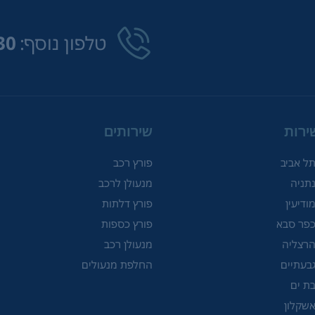
טלפון נוסף:
30
ירות
שירותים
תל אביב
פורץ רכב
נתניה
מנעולן לרכב
ודיעין
פורץ דלתות
כפר סבא
פורץ כספות
הרצליה
מנעולן רכב
גבעתיים
החלפת מנעולים
בת ים
אשקלון