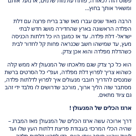
פשוט הזה לכאורה, פותח עולמות שלמים, או נועל אותם
ומשאיר אותך בחוץ…
הרבה מאוד שנים עברו מאז שרב בריח פרצה עם דלת
הפלדה הראשונה בארץ שהחדירה מושג חדש לבתי
ישראל- דלת פלדה. עד אז כמובן היו כל דלתות הכניסה
מעץ, עד שמישהו חשב שכנראה פחות קל לחדור לבית
כשהדלת מפלדה והוא אכן צדק.
הוא כל כך צדק שגם מלאכתו של המנעולן לא ממש קלה
כשהוא צריך לפרוץ דלת מפלדה, ועפ"י כל הסרטים ברשת
שמנסים להדריך חובבי מנעולים איך לפרוץ לדלתות פלדה,
מסתבר שזה הליך ארוך, מורכב שדרושים לו מלבד ידי זהב
גם ציוד מתאים.
ארגז הכלים של המנעולן !
דרך ארוכה עשה ארגז הכלים של המנעולן מאז המברג –
שהיה הכלי המרכזי בעבודת פריצת דלתות העץ שלו ועד
לציוד שהוא סוחב איתו היום, כדי לפרוץ דלתות פלדה.