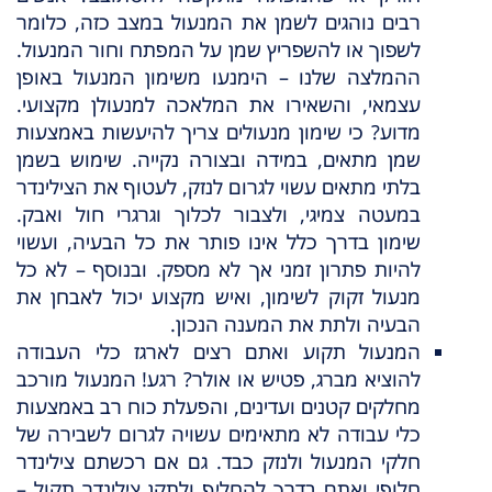
רבים נוהגים לשמן את המנעול במצב כזה, כלומר
לשפוך או להשפריץ שמן על המפתח וחור המנעול.
ההמלצה שלנו – הימנעו משימון המנעול באופן
עצמאי, והשאירו את המלאכה למנעולן מקצועי.
מדוע? כי שימון מנעולים צריך להיעשות באמצעות
שמן מתאים, במידה ובצורה נקייה. שימוש בשמן
בלתי מתאים עשוי לגרום לנזק, לעטוף את הצילינדר
במעטה צמיגי, ולצבור לכלוך וגרגרי חול ואבק.
שימון בדרך כלל אינו פותר את כל הבעיה, ועשוי
להיות פתרון זמני אך לא מספק. ובנוסף – לא כל
מנעול זקוק לשימון, ואיש מקצוע יכול לאבחן את
הבעיה ולתת את המענה הנכון.
המנעול תקוע ואתם רצים לארגז כלי העבודה
להוציא מברג, פטיש או אולר? רגע! המנעול מורכב
מחלקים קטנים ועדינים, והפעלת כוח רב באמצעות
כלי עבודה לא מתאימים עשויה לגרום לשבירה של
חלקי המנעול ולנזק כבד. גם אם רכשתם צילינדר
חלופי ואתם בדרך להחליף ולתקן צילינדר תקול –